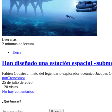
Leer más
2 minutos de lectura
Tierra
Han diseñado una estación espacial «subma
Fabien Cousteau, nieto del legendario explorador oceánico Jacques Co
por
Cronosmos
25 de julio de 2020
120 vistas
No hay comentarios
¿Qué buscas?
Buscar