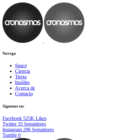
Navega
Space
Ciencia
Tierra
Insólito
Acerca de
Contacto
Síguenos en:
Facebook
525K
Likes
Twitter
35
Seguidores
Instagram
296
Seguidores
Tumblr
0