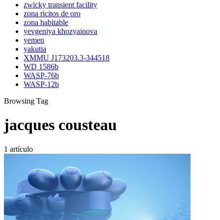
zwicky transient facility
zona ricitos de oro
zona habitable
yevgeniya khozyainova
yemen
yakutia
XMMU J173203.3-344518
WD 1586b
WASP-76b
WASP-12b
Browsing Tag
jacques cousteau
1 artículo