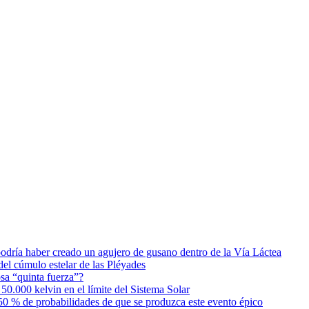
podría haber creado un agujero de gusano dentro de la Vía Láctea
el cúmulo estelar de las Pléyades
osa “quinta fuerza”?
0.000 kelvin en el límite del Sistema Solar
0 % de probabilidades de que se produzca este evento épico