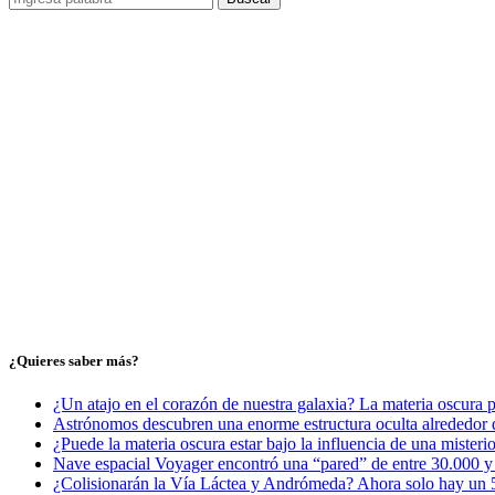
¿Quieres saber más?
¿Un atajo en el corazón de nuestra galaxia? La materia oscura 
Astrónomos descubren una enorme estructura oculta alrededor d
¿Puede la materia oscura estar bajo la influencia de una misteri
Nave espacial Voyager encontró una “pared” de entre 30.000 y 5
¿Colisionarán la Vía Láctea y Andrómeda? Ahora solo hay un 5