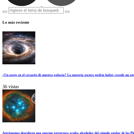
Lo más reciente
¿Un atajo en el corazón de nuestra galaxia? La materia oscura podría haber creado un ag
36 vistas
Astrónomos descubren una enorme estructura oculta alrededor del cúmulo estelar de las Pl