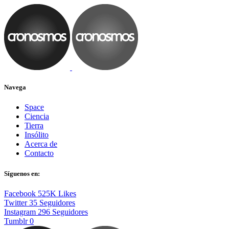
Navega
Space
Ciencia
Tierra
Insólito
Acerca de
Contacto
Síguenos en:
Facebook
525K
Likes
Twitter
35
Seguidores
Instagram
296
Seguidores
Tumblr
0