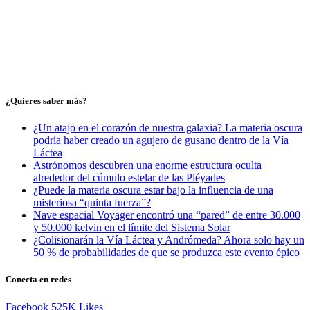
¿Quieres saber más?
¿Un atajo en el corazón de nuestra galaxia? La materia oscura
podría haber creado un agujero de gusano dentro de la Vía
Láctea
Astrónomos descubren una enorme estructura oculta
alrededor del cúmulo estelar de las Pléyades
¿Puede la materia oscura estar bajo la influencia de una
misteriosa “quinta fuerza”?
Nave espacial Voyager encontró una “pared” de entre 30.000
y 50.000 kelvin en el límite del Sistema Solar
¿Colisionarán la Vía Láctea y Andrómeda? Ahora solo hay un
50 % de probabilidades de que se produzca este evento épico
Conecta en redes
Facebook
525K
Likes