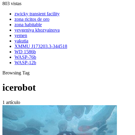
803 vistas
zwicky transient facility
zona ricitos de oro
zona habitable
yevgeniya khozyainova
yemen
yakutia
XMMU J173203.3-344518
WD 1586b
WASP-76b
WASP-12b
Browsing Tag
icerobot
1 artículo