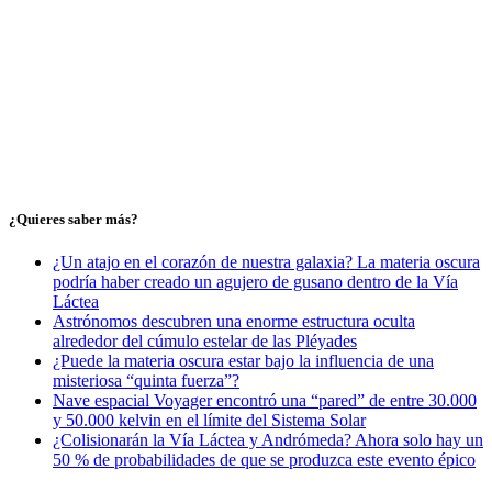
¿Quieres saber más?
¿Un atajo en el corazón de nuestra galaxia? La materia oscura
podría haber creado un agujero de gusano dentro de la Vía
Láctea
Astrónomos descubren una enorme estructura oculta
alrededor del cúmulo estelar de las Pléyades
¿Puede la materia oscura estar bajo la influencia de una
misteriosa “quinta fuerza”?
Nave espacial Voyager encontró una “pared” de entre 30.000
y 50.000 kelvin en el límite del Sistema Solar
¿Colisionarán la Vía Láctea y Andrómeda? Ahora solo hay un
50 % de probabilidades de que se produzca este evento épico