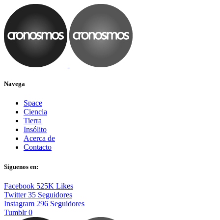
Navega
Space
Ciencia
Tierra
Insólito
Acerca de
Contacto
Síguenos en:
Facebook
525K
Likes
Twitter
35
Seguidores
Instagram
296
Seguidores
Tumblr
0