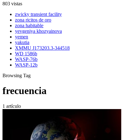
803 vistas
zwicky transient facility
zona ricitos de oro
zona habitable
yevgeniya khozyainova
yemen
yakutia
XMMU J173203.3-344518
WD 1586b
WASP-76b
WASP-12b
Browsing Tag
frecuencia
1 artículo