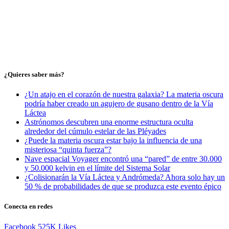
¿Quieres saber más?
¿Un atajo en el corazón de nuestra galaxia? La materia oscura
podría haber creado un agujero de gusano dentro de la Vía
Láctea
Astrónomos descubren una enorme estructura oculta
alrededor del cúmulo estelar de las Pléyades
¿Puede la materia oscura estar bajo la influencia de una
misteriosa “quinta fuerza”?
Nave espacial Voyager encontró una “pared” de entre 30.000
y 50.000 kelvin en el límite del Sistema Solar
¿Colisionarán la Vía Láctea y Andrómeda? Ahora solo hay un
50 % de probabilidades de que se produzca este evento épico
Conecta en redes
Facebook
525K
Likes