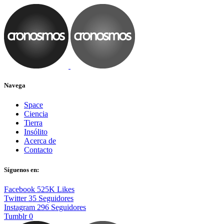
Navega
Space
Ciencia
Tierra
Insólito
Acerca de
Contacto
Síguenos en:
Facebook
525K
Likes
Twitter
35
Seguidores
Instagram
296
Seguidores
Tumblr
0