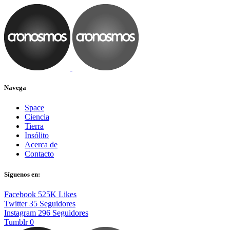
Navega
Space
Ciencia
Tierra
Insólito
Acerca de
Contacto
Síguenos en:
Facebook
525K
Likes
Twitter
35
Seguidores
Instagram
296
Seguidores
Tumblr
0