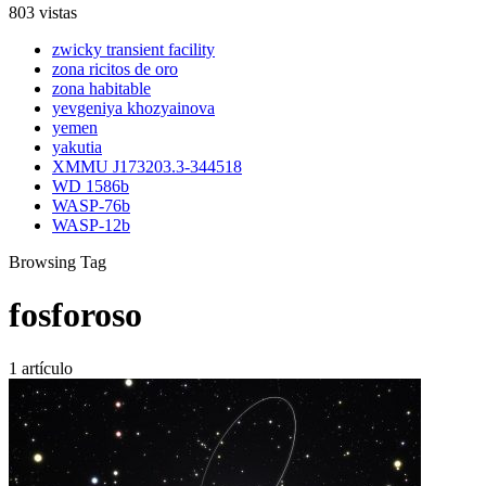
803 vistas
zwicky transient facility
zona ricitos de oro
zona habitable
yevgeniya khozyainova
yemen
yakutia
XMMU J173203.3-344518
WD 1586b
WASP-76b
WASP-12b
Browsing Tag
fosforoso
1 artículo