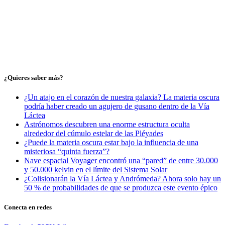
¿Quieres saber más?
¿Un atajo en el corazón de nuestra galaxia? La materia oscura
podría haber creado un agujero de gusano dentro de la Vía
Láctea
Astrónomos descubren una enorme estructura oculta
alrededor del cúmulo estelar de las Pléyades
¿Puede la materia oscura estar bajo la influencia de una
misteriosa “quinta fuerza”?
Nave espacial Voyager encontró una “pared” de entre 30.000
y 50.000 kelvin en el límite del Sistema Solar
¿Colisionarán la Vía Láctea y Andrómeda? Ahora solo hay un
50 % de probabilidades de que se produzca este evento épico
Conecta en redes