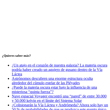
¿Quieres saber más?
¿Un atajo en el corazón de nuestra galaxia? La materia oscura
podría haber creado un agujero de gusano dentro de la Vía
Láctea
Astrónomos descubren una enorme estructura oculta
alrededor del cúmulo estelar de las Pléyades
¿Puede la materia oscura estar bajo la influencia de una
misteriosa “quinta fuerza”?
Nave espacial Voyager encontró una “pared” de entre 30.000
y 50.000 kelvin en el límite del Sistema Solar
¿Colisionarán la Vía Láctea y Andrómeda? Ahora solo hay un
50 % de probabilidades de que se produzca este evento épico