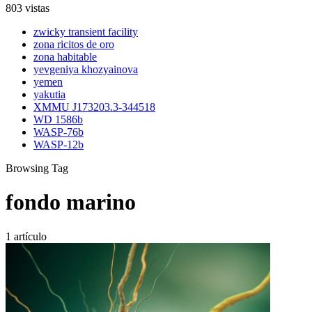
803 vistas
zwicky transient facility
zona ricitos de oro
zona habitable
yevgeniya khozyainova
yemen
yakutia
XMMU J173203.3-344518
WD 1586b
WASP-76b
WASP-12b
Browsing Tag
fondo marino
1 artículo