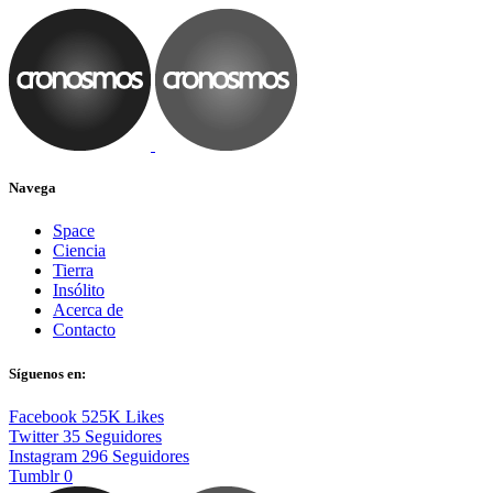
Navega
Space
Ciencia
Tierra
Insólito
Acerca de
Contacto
Síguenos en:
Facebook
525K
Likes
Twitter
35
Seguidores
Instagram
296
Seguidores
Tumblr
0