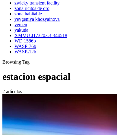
zwicky transient facility
zona ricitos de oro
zona habitable
yevgeniya khozyainova
yemen
yakutia
XMMU J173203.3-344518
WD 1586b
WASP-76b
WASP-12b
Browsing Tag
estacion espacial
2 artículos