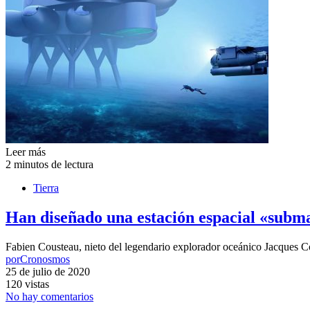
Leer más
2 minutos de lectura
Tierra
Han diseñado una estación espacial «subma
Fabien Cousteau, nieto del legendario explorador oceánico Jacques Co
por
Cronosmos
25 de julio de 2020
120 vistas
No hay comentarios