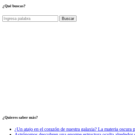
¿Qué buscas?
Buscar
¿Quieres saber más?
¿Un atajo en el corazón de nuestra galaxia? La materia oscura 
Astrónomos descubren una enorme estructura oculta alrededor d