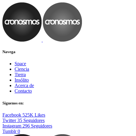
Navega
Space
Ciencia
Tierra
Insólito
Acerca de
Contacto
Síguenos en:
Facebook
525K
Likes
Twitter
35
Seguidores
Instagram
296
Seguidores
Tumblr
0