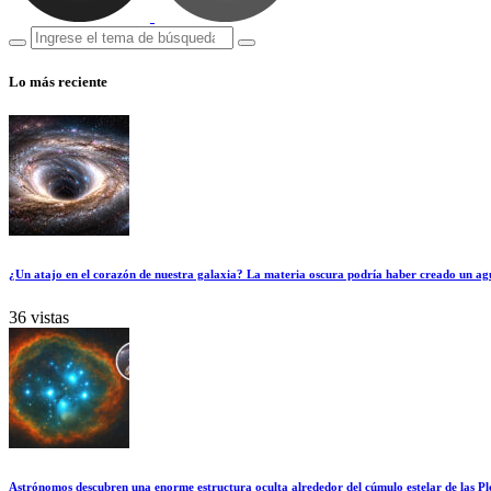
Lo más reciente
¿Un atajo en el corazón de nuestra galaxia? La materia oscura podría haber creado un ag
36 vistas
Astrónomos descubren una enorme estructura oculta alrededor del cúmulo estelar de las Pl