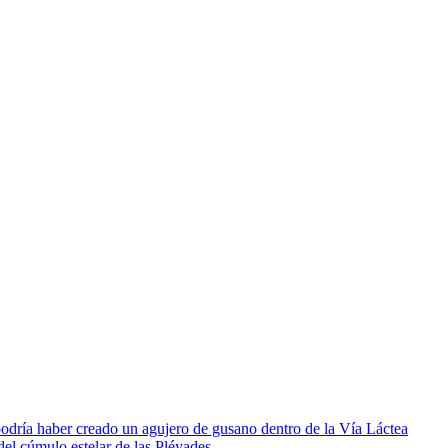
podría haber creado un agujero de gusano dentro de la Vía Láctea
el cúmulo estelar de las Pléyades