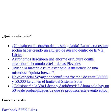
¿Quieres saber más?
¿Un atajo en el corazón de nuestra galaxia? La materia oscura
podría haber creado un agujero de gusano dentro de la Vía
Láctea
Astrónomos descubren una enorme estructura oculta
alrededor del cúmulo estelar de las Pléyades
¿Puede la materia oscura estar bajo la influencia de una
misteriosa “quinta fuerza”?
Nave espacial Voyager encontró una “pared” de entre 30.000
y 50.000 kelvin en el límite del Sistema Solar
¿Colisionarán la Vía Láctea y Andrómeda? Ahora solo hay un
50 % de probabilidades de que se produzca este evento épico
Conecta en redes
Facebook
525K
Likes