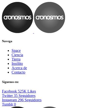
Navega
Space
Ciencia
Tierra
Insólito
Acerca de
Contacto
Síguenos en:
Facebook
525K
Likes
Twitter
35
Seguidores
Instagram
296
Seguidores
Tumblr
0