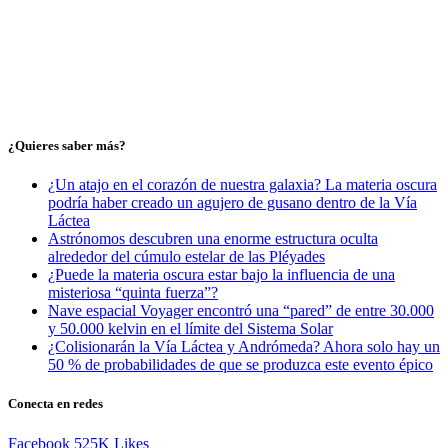
¿Quieres saber más?
¿Un atajo en el corazón de nuestra galaxia? La materia oscura
podría haber creado un agujero de gusano dentro de la Vía
Láctea
Astrónomos descubren una enorme estructura oculta
alrededor del cúmulo estelar de las Pléyades
¿Puede la materia oscura estar bajo la influencia de una
misteriosa “quinta fuerza”?
Nave espacial Voyager encontró una “pared” de entre 30.000
y 50.000 kelvin en el límite del Sistema Solar
¿Colisionarán la Vía Láctea y Andrómeda? Ahora solo hay un
50 % de probabilidades de que se produzca este evento épico
Conecta en redes
Facebook
525K
Likes