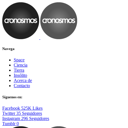
Navega
Space
Ciencia
Tierra
Insólito
Acerca de
Contacto
Síguenos en:
Facebook
525K
Likes
Twitter
35
Seguidores
Instagram
296
Seguidores
Tumblr
0