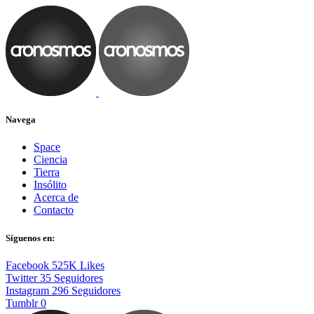
Navega
Space
Ciencia
Tierra
Insólito
Acerca de
Contacto
Síguenos en:
Facebook
525K
Likes
Twitter
35
Seguidores
Instagram
296
Seguidores
Tumblr
0