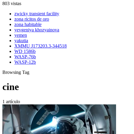
803 vistas
zwicky transient facility
zona ricitos de oro
zona habitable
yevgeniya khozyainova
yemen
yakutia
XMMU J173203.3-344518
WD 1586b
WASP-76b
WASP-12b
Browsing Tag
cine
1 artículo