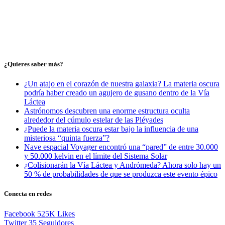
¿Quieres saber más?
¿Un atajo en el corazón de nuestra galaxia? La materia oscura
podría haber creado un agujero de gusano dentro de la Vía
Láctea
Astrónomos descubren una enorme estructura oculta
alrededor del cúmulo estelar de las Pléyades
¿Puede la materia oscura estar bajo la influencia de una
misteriosa “quinta fuerza”?
Nave espacial Voyager encontró una “pared” de entre 30.000
y 50.000 kelvin en el límite del Sistema Solar
¿Colisionarán la Vía Láctea y Andrómeda? Ahora solo hay un
50 % de probabilidades de que se produzca este evento épico
Conecta en redes
Facebook
525K
Likes
Twitter
35
Seguidores