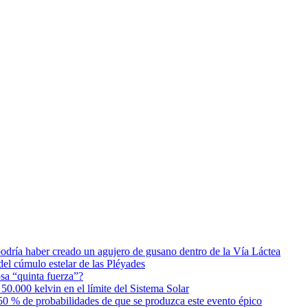
podría haber creado un agujero de gusano dentro de la Vía Láctea
el cúmulo estelar de las Pléyades
osa “quinta fuerza”?
0.000 kelvin en el límite del Sistema Solar
0 % de probabilidades de que se produzca este evento épico