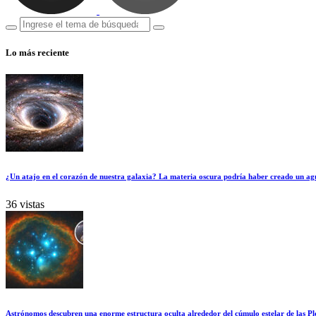
Lo más reciente
¿Un atajo en el corazón de nuestra galaxia? La materia oscura podría haber creado un ag
36 vistas
Astrónomos descubren una enorme estructura oculta alrededor del cúmulo estelar de las Pl