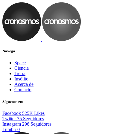
Navega
Space
Ciencia
Tierra
Insólito
Acerca de
Contacto
Síguenos en:
Facebook
525K
Likes
Twitter
35
Seguidores
Instagram
296
Seguidores
Tumblr
0