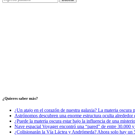
¿Quieres saber más?
¿Un atajo en el corazón de nuestra galaxia? La materia oscura 
Astrónomos descubren una enorme estructura oculta alrededor d
¿Puede la materia oscura estar bajo la influencia de una misteri
Nave espacial Voyager encontró una “pared” de entre 30.000 y 5
¿Colisionarán la Vía Láctea y Andrómeda? Ahora solo hay un 5