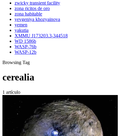
zwicky transient facility
zona ricitos de oro
zona habitable
yevgeniya khozyainova
yemen
yakutia
XMMU J173203.3-344518
WD 1586b
WASP-76b
WASP-12b
Browsing Tag
cerealia
1 artículo