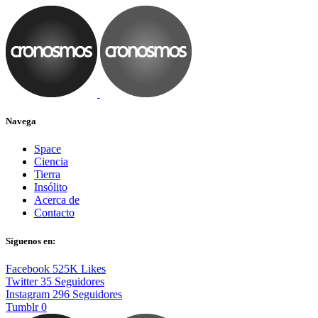
Navega
Space
Ciencia
Tierra
Insólito
Acerca de
Contacto
Síguenos en:
Facebook
525K
Likes
Twitter
35
Seguidores
Instagram
296
Seguidores
Tumblr
0