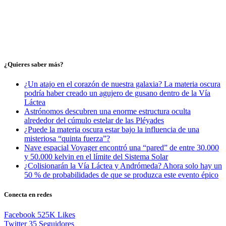
¿Quieres saber más?
¿Un atajo en el corazón de nuestra galaxia? La materia oscura
podría haber creado un agujero de gusano dentro de la Vía
Láctea
Astrónomos descubren una enorme estructura oculta
alrededor del cúmulo estelar de las Pléyades
¿Puede la materia oscura estar bajo la influencia de una
misteriosa “quinta fuerza”?
Nave espacial Voyager encontró una “pared” de entre 30.000
y 50.000 kelvin en el límite del Sistema Solar
¿Colisionarán la Vía Láctea y Andrómeda? Ahora solo hay un
50 % de probabilidades de que se produzca este evento épico
Conecta en redes
Facebook
525K
Likes
Twitter
35
Seguidores