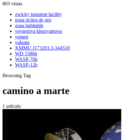
803 vistas
zwicky transient facility
zona ricitos de oro
zona habitable
yevgeniya khozyainova
yemen
yakutia
XMMU J173203.3-344518
WD 1586b
WASP-76b
WASP-12b
Browsing Tag
camino a marte
1 artículo