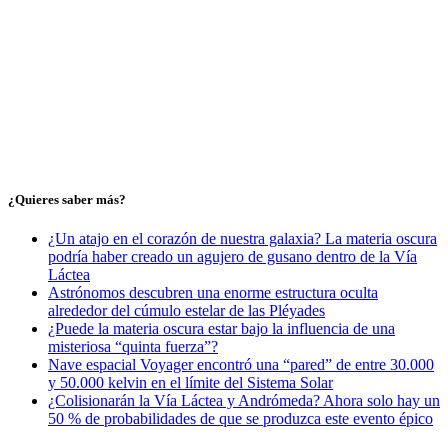
¿Quieres saber más?
¿Un atajo en el corazón de nuestra galaxia? La materia oscura
podría haber creado un agujero de gusano dentro de la Vía
Láctea
Astrónomos descubren una enorme estructura oculta
alrededor del cúmulo estelar de las Pléyades
¿Puede la materia oscura estar bajo la influencia de una
misteriosa “quinta fuerza”?
Nave espacial Voyager encontró una “pared” de entre 30.000
y 50.000 kelvin en el límite del Sistema Solar
¿Colisionarán la Vía Láctea y Andrómeda? Ahora solo hay un
50 % de probabilidades de que se produzca este evento épico