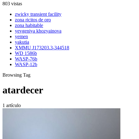
803 vistas
zwicky transient facility
zona ricitos de oro
zona habitable
yevgeniya khozyainova
yemen
yakutia
XMMU J173203.3-344518
WD 1586b
WASP-76b
WASP-12b
Browsing Tag
atardecer
1 artículo