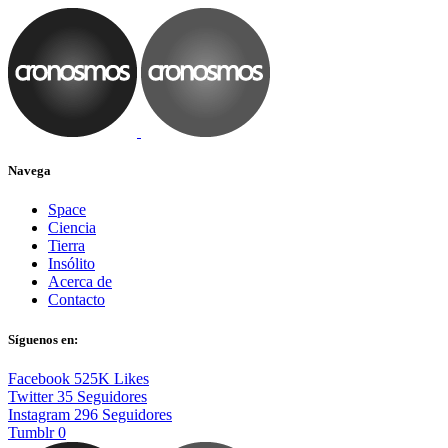
Navega
Space
Ciencia
Tierra
Insólito
Acerca de
Contacto
Síguenos en:
Facebook
525K
Likes
Twitter
35
Seguidores
Instagram
296
Seguidores
Tumblr
0