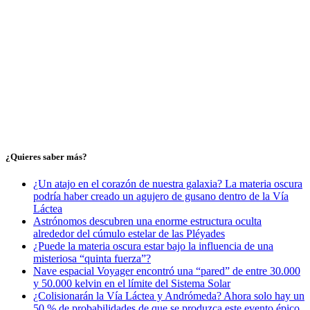
¿Quieres saber más?
¿Un atajo en el corazón de nuestra galaxia? La materia oscura
podría haber creado un agujero de gusano dentro de la Vía
Láctea
Astrónomos descubren una enorme estructura oculta
alrededor del cúmulo estelar de las Pléyades
¿Puede la materia oscura estar bajo la influencia de una
misteriosa “quinta fuerza”?
Nave espacial Voyager encontró una “pared” de entre 30.000
y 50.000 kelvin en el límite del Sistema Solar
¿Colisionarán la Vía Láctea y Andrómeda? Ahora solo hay un
50 % de probabilidades de que se produzca este evento épico