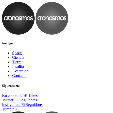
Navega
Space
Ciencia
Tierra
Insólito
Acerca de
Contacto
Síguenos en:
Facebook
525K
Likes
Twitter
35
Seguidores
Instagram
296
Seguidores
Tumblr
0