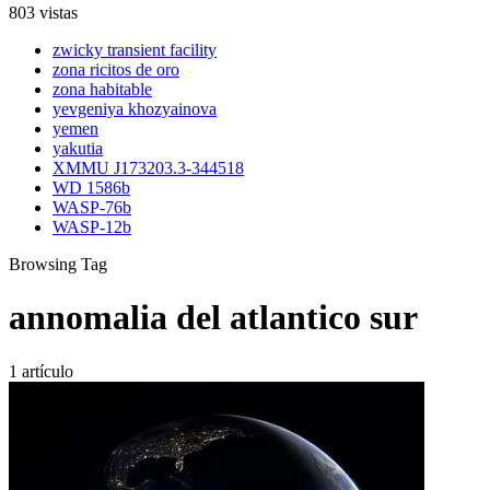
803 vistas
zwicky transient facility
zona ricitos de oro
zona habitable
yevgeniya khozyainova
yemen
yakutia
XMMU J173203.3-344518
WD 1586b
WASP-76b
WASP-12b
Browsing Tag
annomalia del atlantico sur
1 artículo