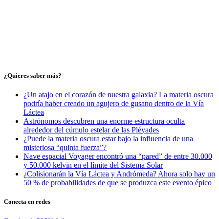
¿Quieres saber más?
¿Un atajo en el corazón de nuestra galaxia? La materia oscura
podría haber creado un agujero de gusano dentro de la Vía
Láctea
Astrónomos descubren una enorme estructura oculta
alrededor del cúmulo estelar de las Pléyades
¿Puede la materia oscura estar bajo la influencia de una
misteriosa “quinta fuerza”?
Nave espacial Voyager encontró una “pared” de entre 30.000
y 50.000 kelvin en el límite del Sistema Solar
¿Colisionarán la Vía Láctea y Andrómeda? Ahora solo hay un
50 % de probabilidades de que se produzca este evento épico
Conecta en redes