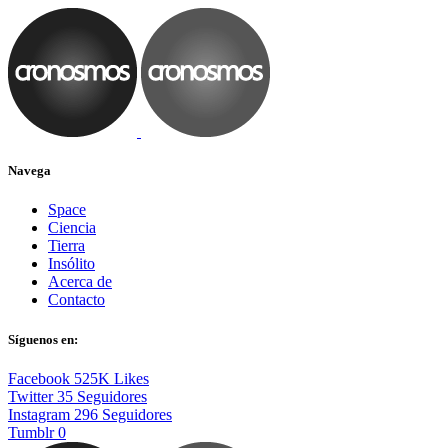
Navega
Space
Ciencia
Tierra
Insólito
Acerca de
Contacto
Síguenos en:
Facebook
525K
Likes
Twitter
35
Seguidores
Instagram
296
Seguidores
Tumblr
0