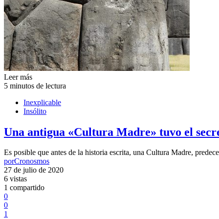
Leer más
5 minutos de lectura
Inexplicable
Insólito
Una antigua «Cultura Madre» tuvo el secre
Es posible que antes de la historia escrita, una Cultura Madre, pred
por
Cronosmos
27 de julio de 2020
6 vistas
1 compartido
0
0
1