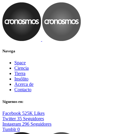
Navega
Space
Ciencia
Tierra
Insólito
Acerca de
Contacto
Síguenos en:
Facebook
525K
Likes
Twitter
35
Seguidores
Instagram
296
Seguidores
Tumblr
0