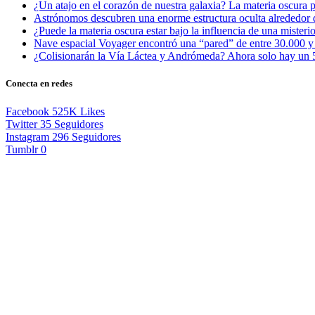
¿Un atajo en el corazón de nuestra galaxia? La materia oscura 
Astrónomos descubren una enorme estructura oculta alrededor d
¿Puede la materia oscura estar bajo la influencia de una misteri
Nave espacial Voyager encontró una “pared” de entre 30.000 y 5
¿Colisionarán la Vía Láctea y Andrómeda? Ahora solo hay un 5
Conecta en redes
Facebook
525K
Likes
Twitter
35
Seguidores
Instagram
296
Seguidores
Tumblr
0