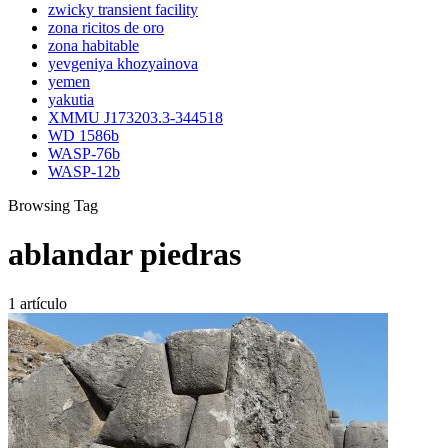
zwicky transient facility
zona ricitos de oro
zona habitable
yevgeniya khozyainova
yemen
yakutia
XMMU J173203.3-344518
WD 1586b
WASP-76b
WASP-12b
Browsing Tag
ablandar piedras
1 artículo