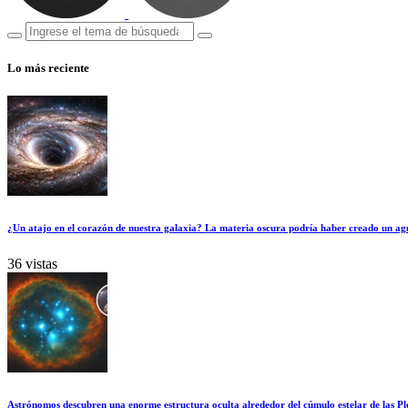
Lo más reciente
¿Un atajo en el corazón de nuestra galaxia? La materia oscura podría haber creado un ag
36 vistas
Astrónomos descubren una enorme estructura oculta alrededor del cúmulo estelar de las Pl