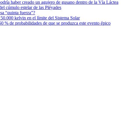
podría haber creado un agujero de gusano dentro de la Vía Láctea
el cúmulo estelar de las Pléyades
osa “quinta fuerza”?
0.000 kelvin en el límite del Sistema Solar
0 % de probabilidades de que se produzca este evento épico