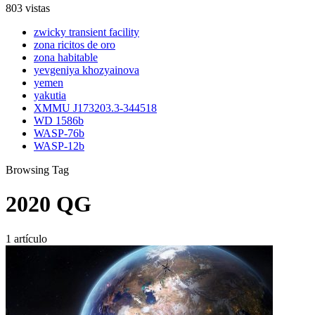
803 vistas
zwicky transient facility
zona ricitos de oro
zona habitable
yevgeniya khozyainova
yemen
yakutia
XMMU J173203.3-344518
WD 1586b
WASP-76b
WASP-12b
Browsing Tag
2020 QG
1 artículo