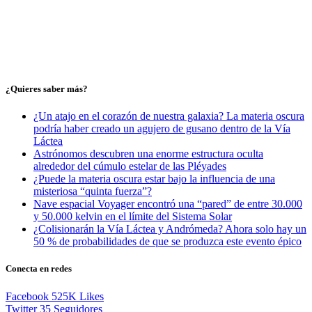
¿Quieres saber más?
¿Un atajo en el corazón de nuestra galaxia? La materia oscura
podría haber creado un agujero de gusano dentro de la Vía
Láctea
Astrónomos descubren una enorme estructura oculta
alrededor del cúmulo estelar de las Pléyades
¿Puede la materia oscura estar bajo la influencia de una
misteriosa “quinta fuerza”?
Nave espacial Voyager encontró una “pared” de entre 30.000
y 50.000 kelvin en el límite del Sistema Solar
¿Colisionarán la Vía Láctea y Andrómeda? Ahora solo hay un
50 % de probabilidades de que se produzca este evento épico
Conecta en redes
Facebook
525K
Likes
Twitter
35
Seguidores