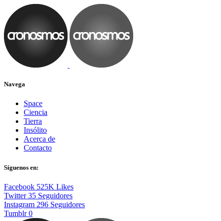
Navega
Space
Ciencia
Tierra
Insólito
Acerca de
Contacto
Síguenos en:
Facebook
525K
Likes
Twitter
35
Seguidores
Instagram
296
Seguidores
Tumblr
0