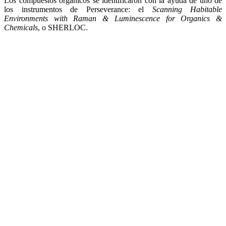
Los compuestos orgánicos se identificaron con la ayuda de uno de
los instrumentos de Perseverance: el
Scanning Habitable
Environments with Raman & Luminescence for Organics &
Chemicals
, o SHERLOC.