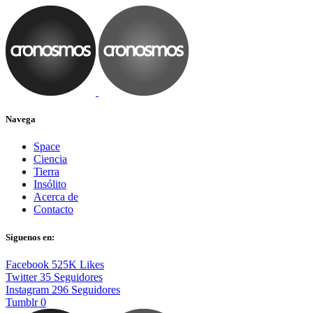
Navega
Space
Ciencia
Tierra
Insólito
Acerca de
Contacto
Síguenos en:
Facebook
525K
Likes
Twitter
35
Seguidores
Instagram
296
Seguidores
Tumblr
0