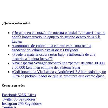
¿Quieres saber más?
¿Un atajo en el corazón de nuestra galaxia? La materia oscura
podría haber creado un agujero de gusano dentro de la Vía
Láctea
Astrónomos descubren una enorme estructura oculta
alrededor del cúmulo estelar de las Pléyades
¿Puede la materia oscura estar bajo la influencia de una
misteriosa “quinta fuerza”?
Nave espacial Voyager encontró una “pared” de entre 30.000
y 50.000 kelvin en el límite del Sistema Solar
¿Colisionarán la Vía Láctea y Andrómeda? Ahora solo hay un
50 % de probabilidades de que se produzca este evento épico
Conecta en redes
Facebook
525K
Likes
Twitter
35
Seguidores
Instagram
296
Seguidores
Tumblr
0