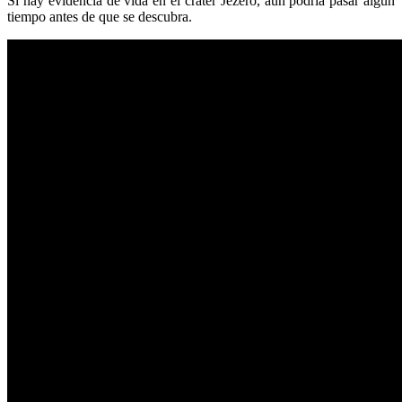
Si hay evidencia de vida en el cráter Jezero, aún podría pasar algún
tiempo antes de que se descubra.