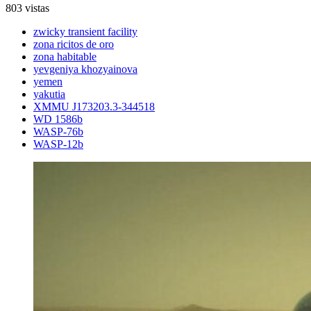
803 vistas
zwicky transient facility
zona ricitos de oro
zona habitable
yevgeniya khozyainova
yemen
yakutia
XMMU J173203.3-344518
WD 1586b
WASP-76b
WASP-12b