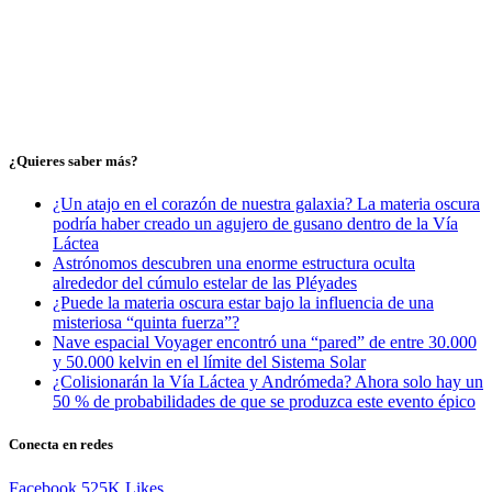
¿Quieres saber más?
¿Un atajo en el corazón de nuestra galaxia? La materia oscura
podría haber creado un agujero de gusano dentro de la Vía
Láctea
Astrónomos descubren una enorme estructura oculta
alrededor del cúmulo estelar de las Pléyades
¿Puede la materia oscura estar bajo la influencia de una
misteriosa “quinta fuerza”?
Nave espacial Voyager encontró una “pared” de entre 30.000
y 50.000 kelvin en el límite del Sistema Solar
¿Colisionarán la Vía Láctea y Andrómeda? Ahora solo hay un
50 % de probabilidades de que se produzca este evento épico
Conecta en redes
Facebook
525K
Likes