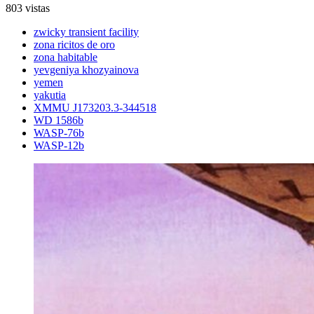
803 vistas
zwicky transient facility
zona ricitos de oro
zona habitable
yevgeniya khozyainova
yemen
yakutia
XMMU J173203.3-344518
WD 1586b
WASP-76b
WASP-12b