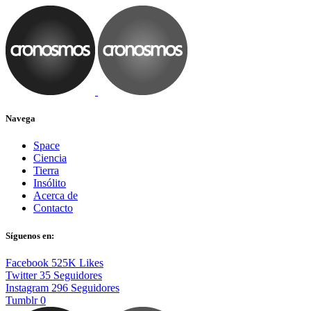
Navega
Space
Ciencia
Tierra
Insólito
Acerca de
Contacto
Síguenos en:
Facebook
525K
Likes
Twitter
35
Seguidores
Instagram
296
Seguidores
Tumblr
0